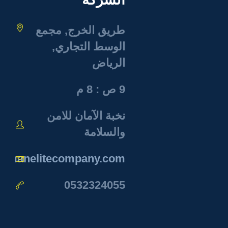
طريق الخرج, مجمع
الوسط التجاري,
الرياض
9 ص : 8 م
نخبة الآمان للامن
والسلامة
@amanelitecompany.com
0532324055