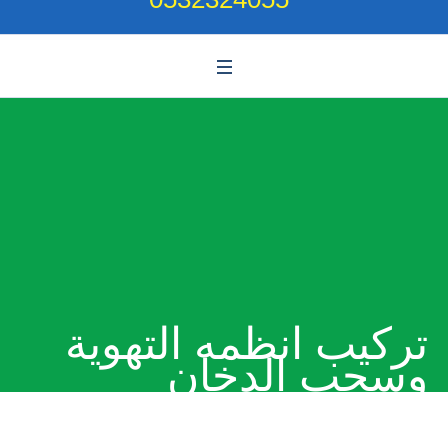
تركيب انظمه التهوية
وسحب الدخان